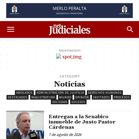
- Advertisement -
CATEGORY
Noticias
ABOGADOS
ADMINISTRACIÓN DE JUSTICIA
DERECHOS HUMANOS
DESTACADOS
MAGISTRATURA
MUNDO
OPINIÓN
INVITADOS
PROCESOS
SOCIEDAD
SUCESOS
Entregan a la Senabico
inmueble de Justo Pastor
Cárdenas
7 de agosto de 2026