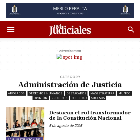
- Advertisement -
CATEGORY
Administración de Justicia
ABOGADOS
DERECHOS HUMANOS
DESTACADOS
MAGISTRATURA
MUNDO
OPINIÓN
PROCESOS
SOCIEDAD
SUCESOS
Destacan el rol transformador
de la Constitución Nacional
6 de agosto de 2026
ADMINISTRACIÓN DE