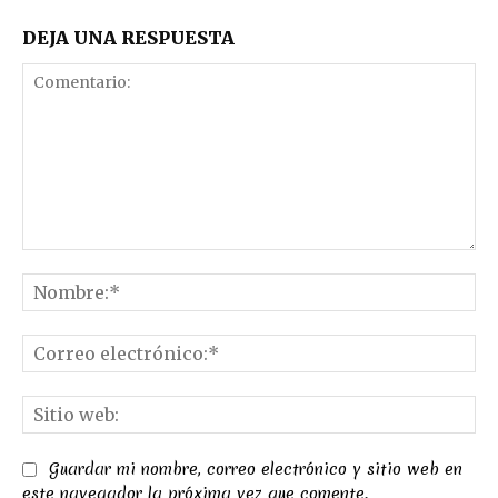
DEJA UNA RESPUESTA
Comentario:
No
Co
el
Sit
we
Guardar mi nombre, correo electrónico y sitio web en
este navegador la próxima vez que comente.