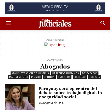
- Advertisement -
CATEGORY
Abogados
ADMINISTRACIÓN DE JUSTICIA
DERECHOS HUMANOS
DESTACADOS
MAGISTRATURA
MUNDO
OPINIÓN
PROCESOS
SOCIEDAD
SUCESOS
Paraguay será epicentro del
debate sobre trabajo digital, IA
y seguridad social
15 de junio de 2026