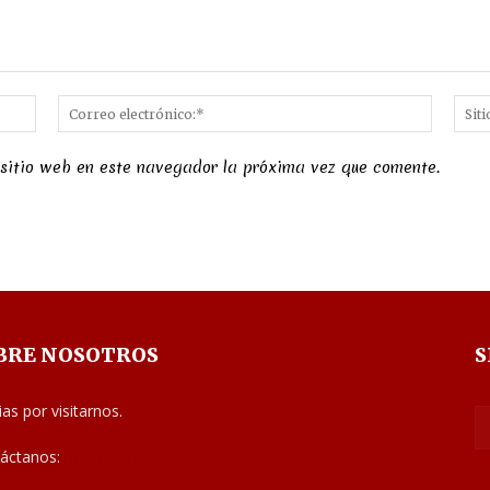
Nombre:*
Correo
electró
 sitio web en este navegador la próxima vez que comente.
BRE NOSOTROS
S
ias por visitarnos.
áctanos:
noticias@judiciales.net