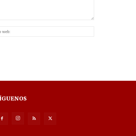
Sitio
nico:*
web:
ÍGUENOS