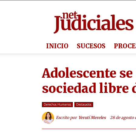
Judiciales.net
INICIO
SUCESOS
PROCE
Adolescente se 
sociedad libre 
Derechos Humanos
Destacados
Escrito por
Yerutí Mereles
28 de agosto 