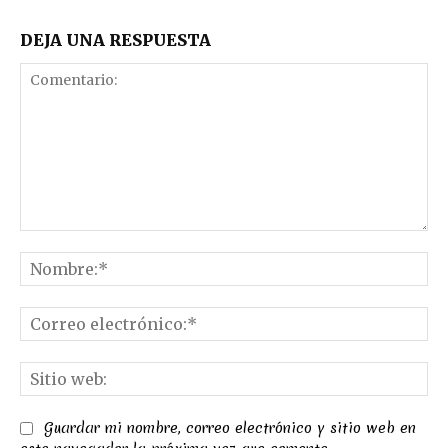
DEJA UNA RESPUESTA
Comentario:
No
Co
el
Sit
we
Guardar mi nombre, correo electrónico y sitio web en