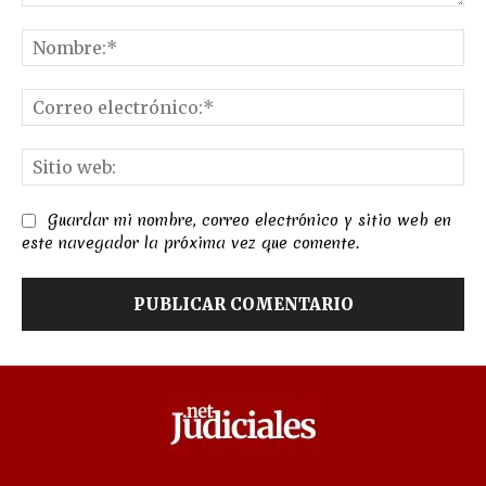
Comentario:
No
Co
el
Sit
we
Guardar mi nombre, correo electrónico y sitio web en
este navegador la próxima vez que comente.