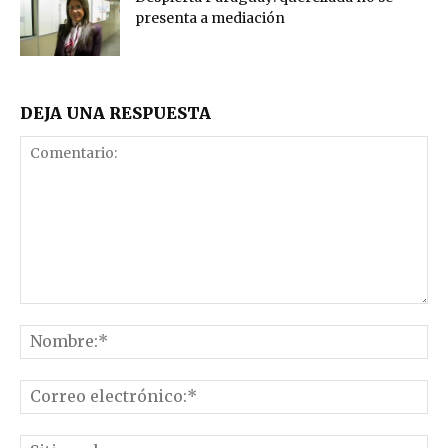
presenta a mediación
DEJA UNA RESPUESTA
Comentario:
No
Co
el
Sit