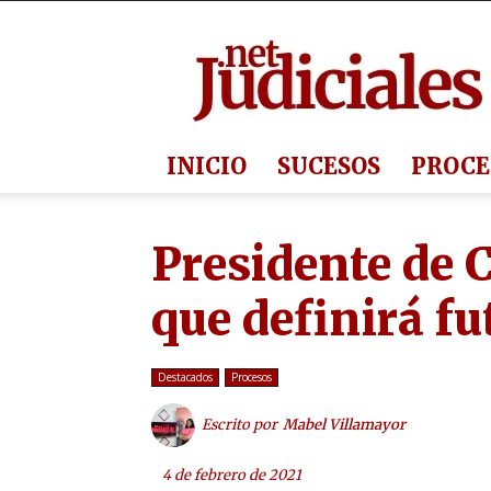
Judiciales.net
INICIO
SUCESOS
PROCE
Presidente de C
que definirá fu
Destacados
Procesos
Escrito por
Mabel Villamayor
4 de febrero de 2021