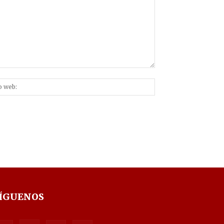
Sitio
nico:*
web:
ÍGUENOS