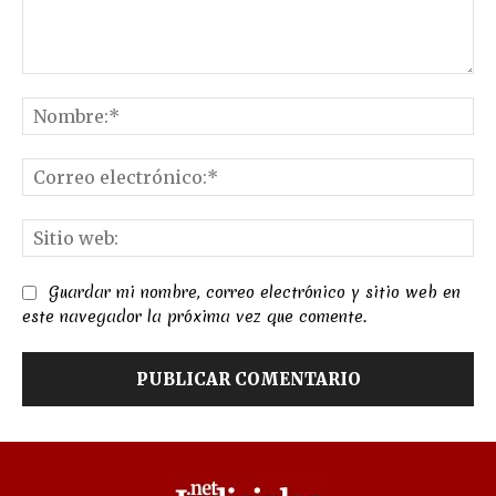
Comentario:
No
Co
el
Sit
we
Guardar mi nombre, correo electrónico y sitio web en
este navegador la próxima vez que comente.