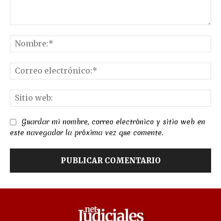
Comentario:
No
Co
el
Sit
we
Guardar mi nombre, correo electrónico y sitio web en
este navegador la próxima vez que comente.