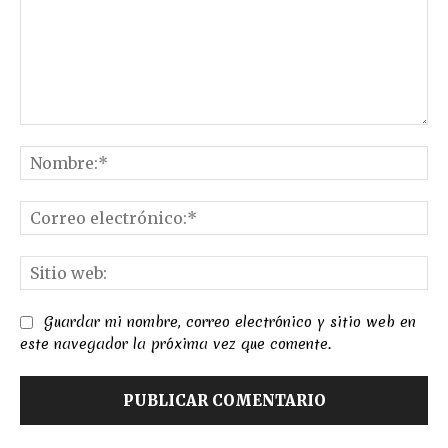
Comentario:
No
Co
el
Sit
we
Guardar mi nombre, correo electrónico y sitio web en
este navegador la próxima vez que comente.