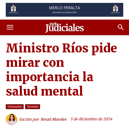
Ministro Ríos pide
mirar con
importancia la
salud mental
Destacados
Sociedad
5 de diciembre de 2024
Escrito por
Yerutí Mereles