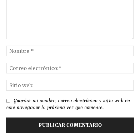
Comentario:
No
Co
el
Sit
we
Guardar mi nombre, correo electrónico y sitio web en
este navegador la próxima vez que comente.