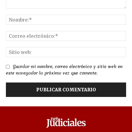
Comentario:
No
Co
el
Sit
we
Guardar mi nombre, correo electrónico y sitio web en
este navegador la próxima vez que comente.