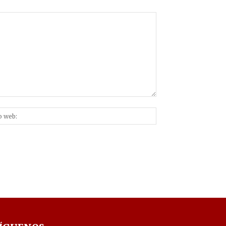
Sitio
nico:*
web: