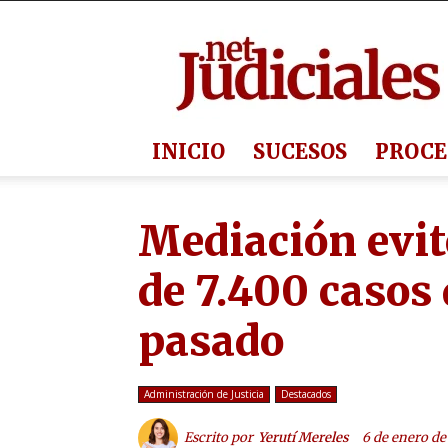
Judiciales.net
INICIO
SUCESOS
PROCE
Mediación evit
de 7.400 casos 
pasado
Administración de Justicia
Destacados
Escrito por
Yerutí Mereles
6 de enero de