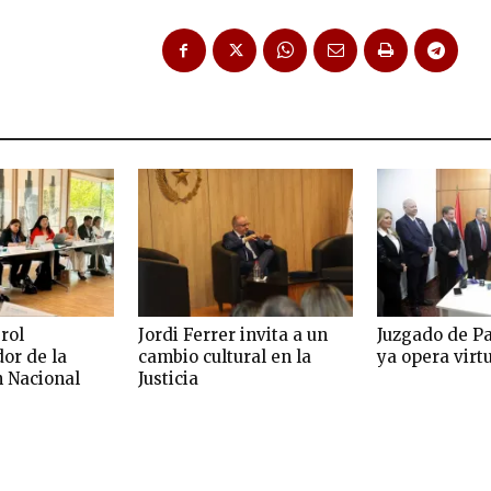
rol
Jordi Ferrer invita a un
Juzgado de P
or de la
cambio cultural en la
ya opera vir
n Nacional
Justicia