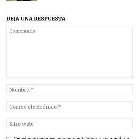
DEJA UNA RESPUESTA
Comentario:
No
Co
el
Sit
we