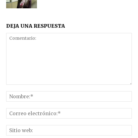
DEJA UNA RESPUESTA
Comentario:
No
Co
el
Sit
we