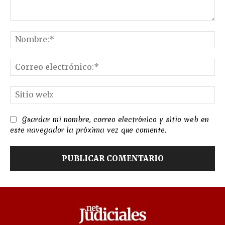
Comentario:
No
Co
el
Sit
we
Guardar mi nombre, correo electrónico y sitio web en
este navegador la próxima vez que comente.