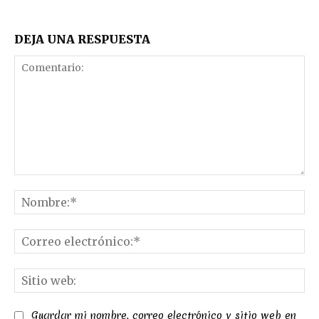
DEJA UNA RESPUESTA
Comentario:
No
Co
el
Sit
we
Guardar mi nombre, correo electrónico y sitio web en