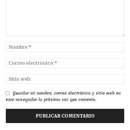
Comentario:
No
Co
el
Sit
we
Guardar mi nombre, correo electrónico y sitio web en
este navegador la próxima vez que comente.