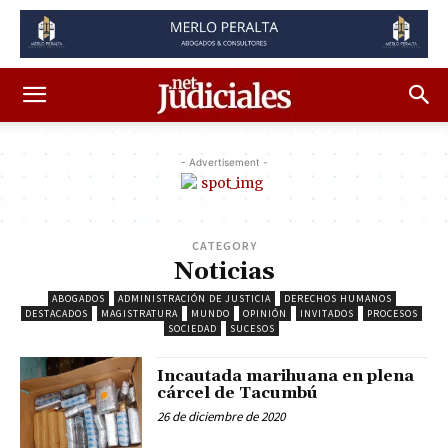
- Advertisement -
CATEGORY
Noticias
ABOGADOS
ADMINISTRACIÓN DE JUSTICIA
DERECHOS HUMANOS
DESTACADOS
MAGISTRATURA
MUNDO
OPINIÓN
INVITADOS
PROCESOS
SOCIEDAD
SUCESOS
Incautada marihuana en plena
cárcel de Tacumbú
26 de diciembre de 2020