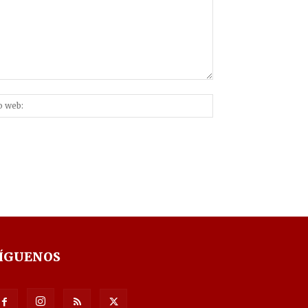
Sitio
nico:*
web:
ÍGUENOS