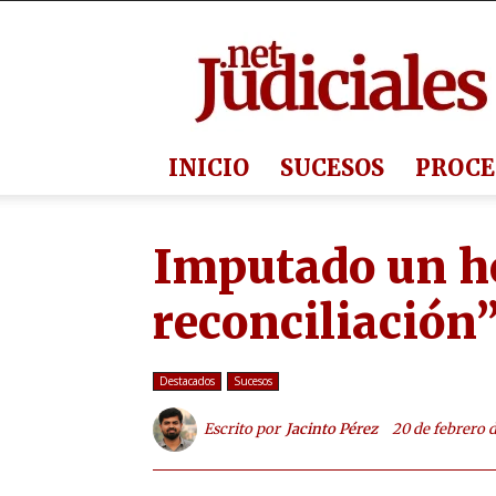
Judiciales.net
INICIO
SUCESOS
PROCE
Imputado un h
reconciliación”
Destacados
Sucesos
Escrito por
Jacinto Pérez
20 de febrero 