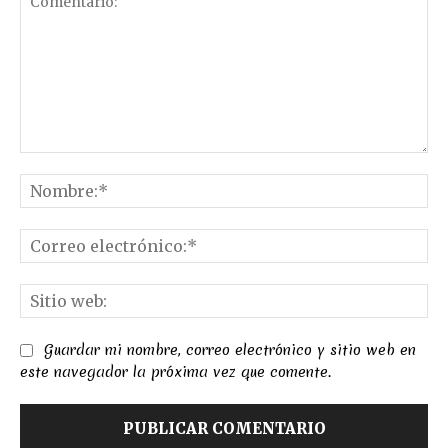
Comentario:
No
Co
el
Sit
we
Guardar mi nombre, correo electrónico y sitio web en
este navegador la próxima vez que comente.