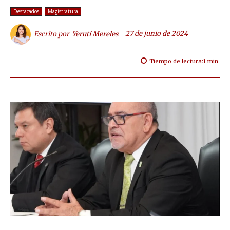
Destacados
Magistratura
27 de junio de 2024
Escrito por
Yerutí Mereles
Tiempo de lectura:
1
min.