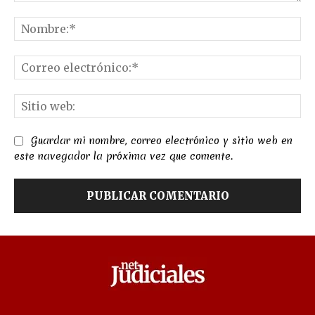
Comentario:
No
Co
el
Sit
we
Guardar mi nombre, correo electrónico y sitio web en
este navegador la próxima vez que comente.