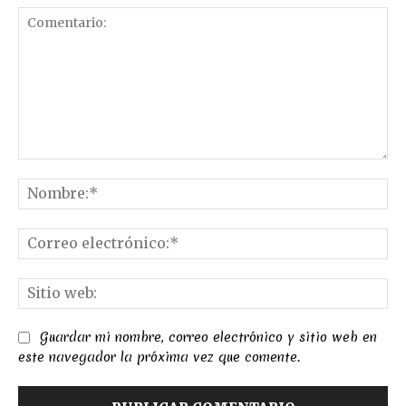
Comentario:
No
Co
el
Sit
we
Guardar mi nombre, correo electrónico y sitio web en
este navegador la próxima vez que comente.