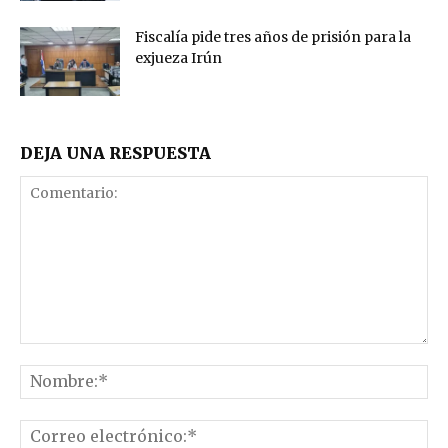
Fiscalía pide tres años de prisión para la
exjueza Irún
DEJA UNA RESPUESTA
Comentario:
No
Co