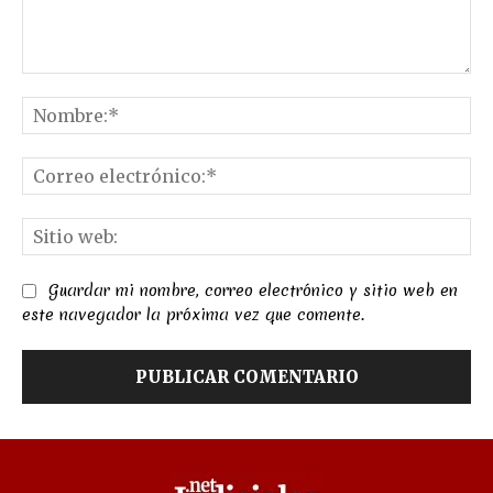
Comentario:
No
Co
el
Sit
we
Guardar mi nombre, correo electrónico y sitio web en
este navegador la próxima vez que comente.