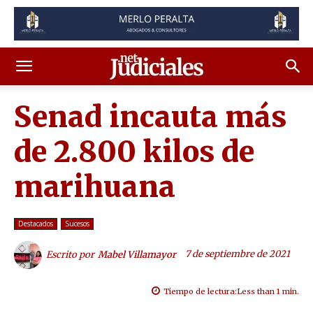
Senad incauta más
de 2.800 kilos de
marihuana
Destacados
Sucesos
7 de septiembre de 2021
Escrito por
Mabel Villamayor
Tiempo de lectura:
Less than 1
min.