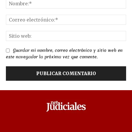
No
Co
el
Sit
we
Guardar mi nombre, correo electrónico y sitio web en
este navegador la próxima vez que comente.