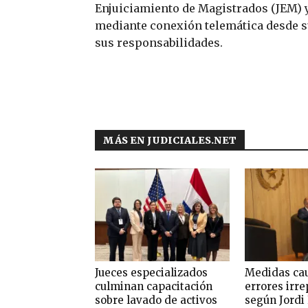
Enjuiciamiento de Magistrados (JEM) y
mediante conexión telemática desde su
sus responsabilidades.
MÁS EN JUDICIALES.NET
Jueces especializados
Medidas cau
culminan capacitación
errores irre
sobre lavado de activos
según Jordi