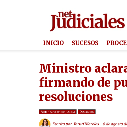
Judiciales.net
INICIO
SUCESOS
PROCE
Ministro aclar
firmando de pu
resoluciones
Administración de Justicia
Destacados
Escrito por
Yerutí Mereles
6 de agosto d