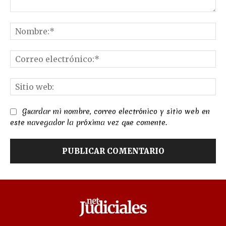
Comentario:
No
Co
el
Sit
we
Guardar mi nombre, correo electrónico y sitio web en
este navegador la próxima vez que comente.