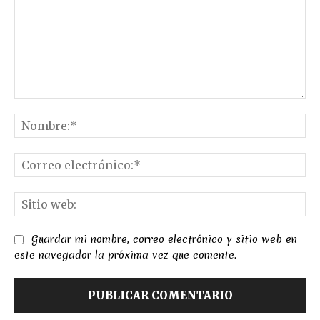
Comentario:
No
Co
el
Sit
we
Guardar mi nombre, correo electrónico y sitio web en
este navegador la próxima vez que comente.