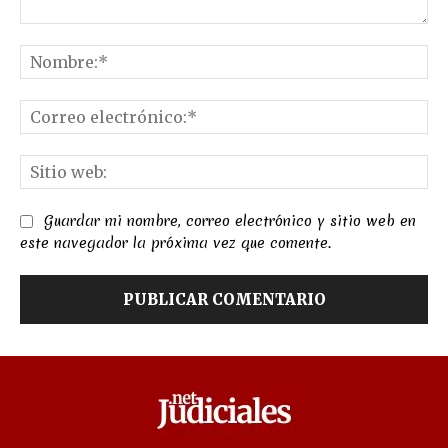
Comentario:
No
Co
el
Sit
we
Guardar mi nombre, correo electrónico y sitio web en
este navegador la próxima vez que comente.