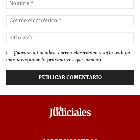
No
Co
el
Sit
we
Guardar mi nombre, correo electrónico y sitio web en
este navegador la próxima vez que comente.