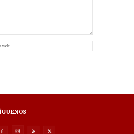
Sitio
nico:*
web:
ÍGUENOS