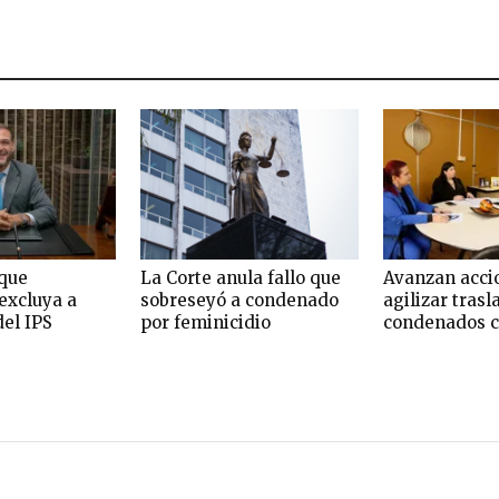
que
La Corte anula fallo que
Avanzan acci
excluya a
sobreseyó a condenado
agilizar trasl
del IPS
por feminicidio
condenados c