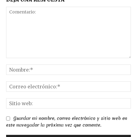
Comentario:
No
Co
el
Sit
we
Guardar mi nombre, correo electrónico y sitio web en
este navegador la próxima vez que comente.