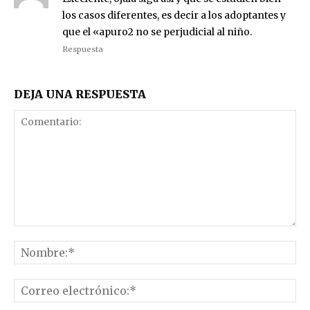
los casos diferentes, es decir a los adoptantes y
que el «apuro2 no se perjudicial al niño.
Respuesta
DEJA UNA RESPUESTA
Comentario:
No
Co
el