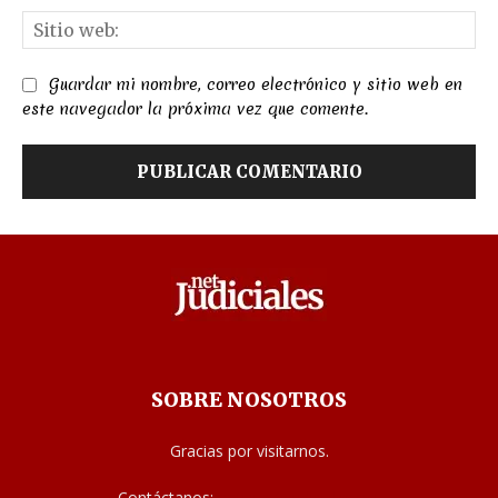
Sit
we
Guardar mi nombre, correo electrónico y sitio web en
este navegador la próxima vez que comente.
SOBRE NOSOTROS
Gracias por visitarnos.
Contáctanos:
noticias@judiciales.net