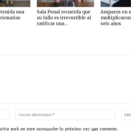
etenida una
Sala Penal recuerda que
Amparos en s
ncionarias
su fallo es irrecurrible al
multiplicaron
ratificar una...
seis años
Nombre:*
Correo
electró
 sitio web en este navegador la próxima vez que comente.