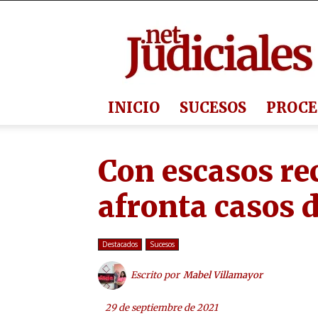
Judiciales.net
INICIO
SUCESOS
PROCE
Con escasos rec
afronta casos d
Destacados
Sucesos
Escrito por
Mabel Villamayor
29 de septiembre de 2021