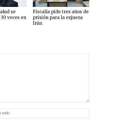
alud se
Fiscalía pide tres años de
 30 veces en
prisión para la exjueza
Irún
Sitio
nico:*
web: