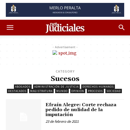
- Advertisement -
CATEGORY
Sucesos
ABOGADOS
ADMINISTRACIÓN DE JUSTICIA
DERECHOS HUMANOS
DESTACADOS
MAGISTRATURA
MUNDO
OPINIÓN
PROCESOS
SOCIEDAD
Efraín Alegre: Corte rechaza
pedido de nulidad de la
imputación
23 de febrero de 2021