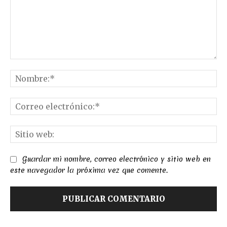
Comentario:
No
Co
el
Sit
we
Guardar mi nombre, correo electrónico y sitio web en
este navegador la próxima vez que comente.