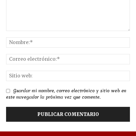
Comentario:
No
Co
el
Sit
we
Guardar mi nombre, correo electrónico y sitio web en
este navegador la próxima vez que comente.