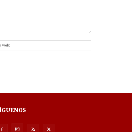
Sitio
nico:*
web:
ÍGUENOS