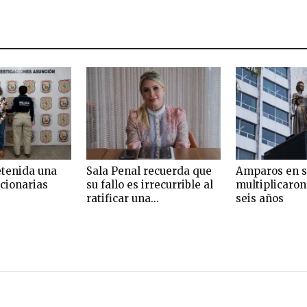
etenida una
Sala Penal recuerda que
Amparos en s
ncionarias
su fallo es irrecurrible al
multiplicaron
ratificar una...
seis años