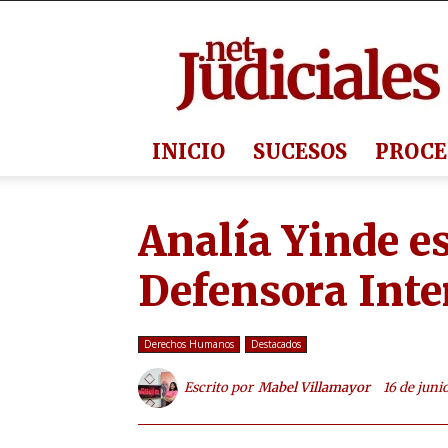
Judiciales.net
INICIO
SUCESOS
PROCE
Analía Yinde e
Defensora Int
Derechos Humanos
Destacados
Escrito por
Mabel Villamayor
16 de juni