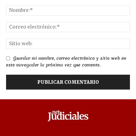
Comentario:
No
Co
el
Sit
we
Guardar mi nombre, correo electrónico y sitio web en
este navegador la próxima vez que comente.