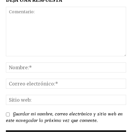
DEJA UNA RESPUESTA
Comentario:
No
Co
el
Sit
we
Guardar mi nombre, correo electrónico y sitio web en
este navegador la próxima vez que comente.