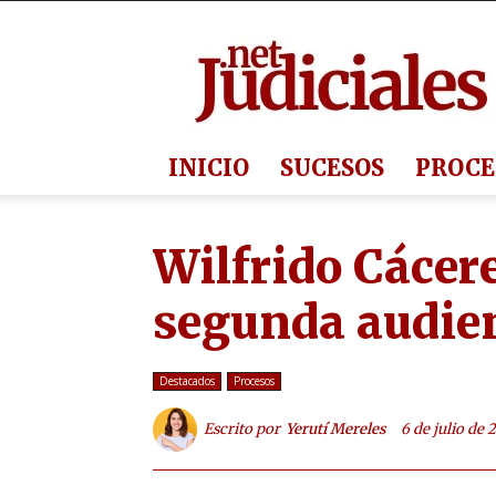
Judiciales.net
INICIO
SUCESOS
PROCE
Wilfrido Cácer
segunda audie
Destacados
Procesos
Escrito por
Yerutí Mereles
6 de julio de 