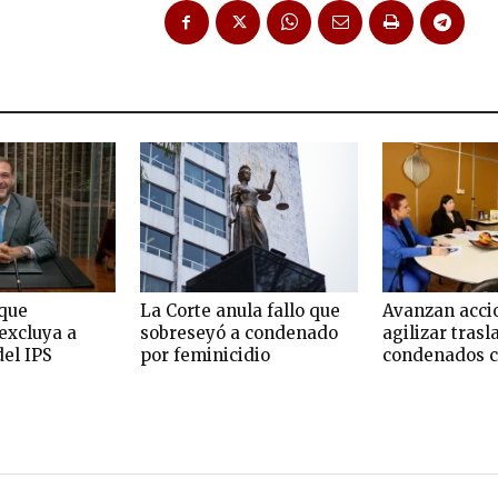
que
La Corte anula fallo que
Avanzan acci
excluya a
sobreseyó a condenado
agilizar trasl
del IPS
por feminicidio
condenados c