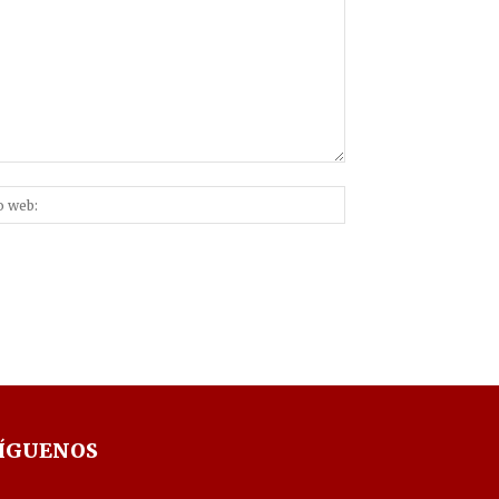
Sitio
nico:*
web:
ÍGUENOS