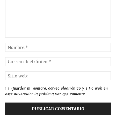
Comentario:
No
Co
el
Sit
we
Guardar mi nombre, correo electrónico y sitio web en
este navegador la próxima vez que comente.