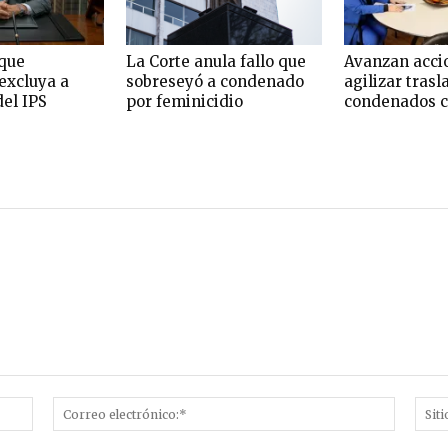
que
La Corte anula fallo que
Avanzan acci
excluya a
sobreseyó a condenado
agilizar trasl
del IPS
por feminicidio
condenados c
Nombre:*
Correo
electró