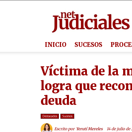
Judiciales.net
INICIO
SUCESOS
PROCE
Víctima de la 
logra que reco
deuda
Destacados
Sucesos
Escrito por
Yerutí Mereles
14 de julio de