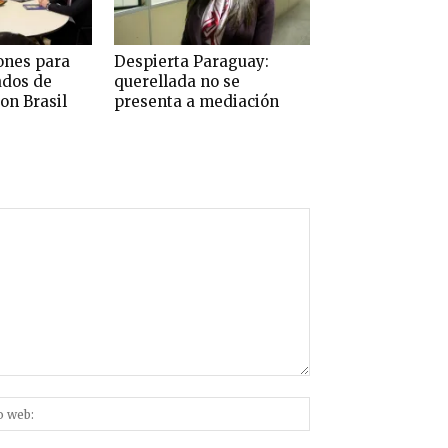
ones para
Despierta Paraguay:
ados de
querellada no se
on Brasil
presenta a mediación
Sitio
nico:*
web: