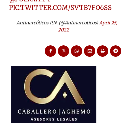
PIC.TWITTER.COM/SVTB7FO6SS
— Antinarcóticos P.N. (@Antinarcoticos)
April 25,
2022