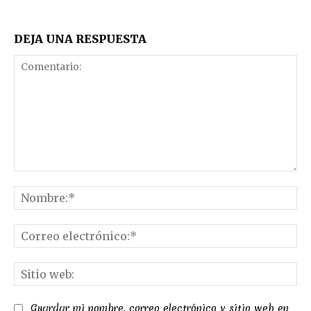
DEJA UNA RESPUESTA
Comentario:
No
Co
el
Sit
we
Guardar mi nombre, correo electrónico y sitio web en