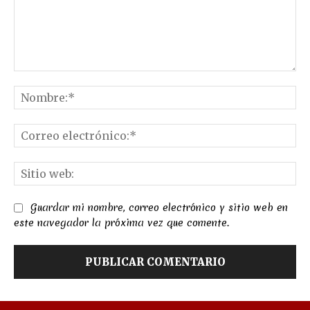
Comentario:
No
Co
el
Sit
we
Guardar mi nombre, correo electrónico y sitio web en
este navegador la próxima vez que comente.