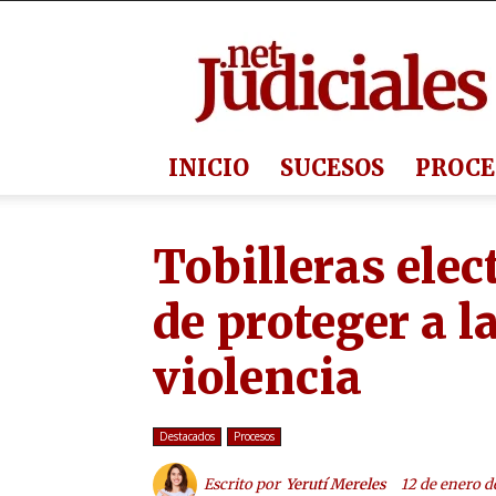
Judiciales.net
INICIO
SUCESOS
PROCE
Tobilleras elec
de proteger a l
violencia
Destacados
Procesos
Escrito por
Yerutí Mereles
12 de enero d