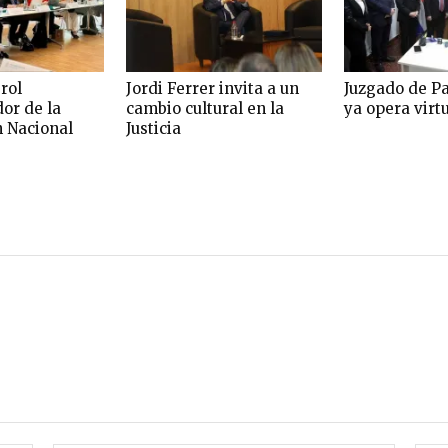
rol
Jordi Ferrer invita a un
Juzgado de P
or de la
cambio cultural en la
ya opera vir
n Nacional
Justicia